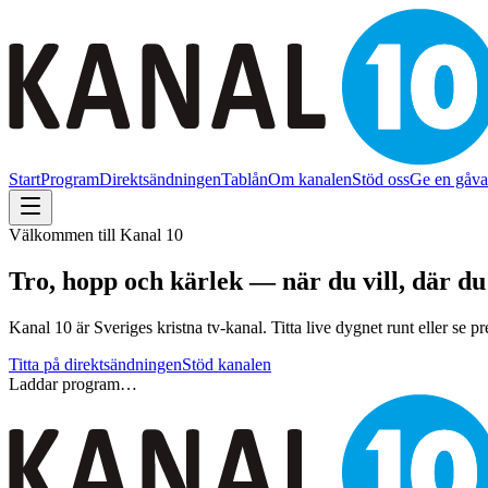
Start
Program
Direktsändningen
Tablån
Om kanalen
Stöd oss
Ge en gåva
Välkommen till Kanal 10
Tro, hopp och kärlek — när du vill, där du
Kanal 10 är Sveriges kristna tv-kanal. Titta live dygnet runt eller se pr
Titta på direktsändningen
Stöd kanalen
Laddar program…