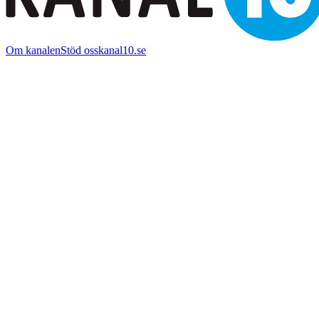
Om kanalen
Stöd oss
kanal10.se