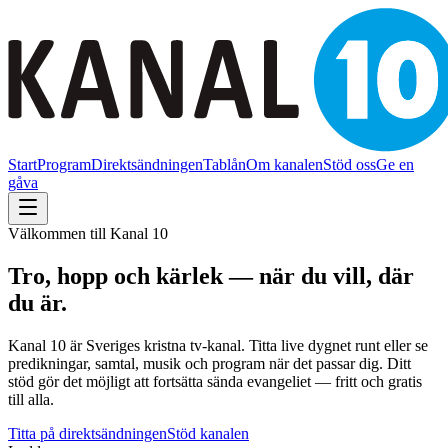
Start
Program
Direktsändningen
Tablån
Om kanalen
Stöd oss
Ge en
gåva
Välkommen till Kanal 10
Tro, hopp och kärlek — när du vill, där
du är.
Kanal 10 är Sveriges kristna tv-kanal. Titta live dygnet runt eller se
predikningar, samtal, musik och program när det passar dig. Ditt
stöd gör det möjligt att fortsätta sända evangeliet — fritt och gratis
till alla.
Titta på direktsändningen
Stöd kanalen