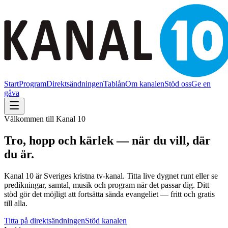
Start
Program
Direktsändningen
Tablån
Om kanalen
Stöd oss
Ge en
gåva
Välkommen till Kanal 10
Tro, hopp och kärlek — när du vill, där
du är.
Kanal 10 är Sveriges kristna tv-kanal. Titta live dygnet runt eller se
predikningar, samtal, musik och program när det passar dig. Ditt
stöd gör det möjligt att fortsätta sända evangeliet — fritt och gratis
till alla.
Titta på direktsändningen
Stöd kanalen