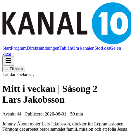
Start
Program
Direktsändningen
Tablån
Om kanalen
Stöd oss
Ge en
gåva
← Tillbaka
Laddar spelare…
Mitt i veckan | Säsong 2
Lars Jakobsson
Avsnitt 44 · Publicerat 2026-06-01 · 50 min
Johnny Åbom möter Lars Jakobsson, direktor för Lepramissionen.
Förutom det arbetet berör samtalet familj, mission och att följa Jesus