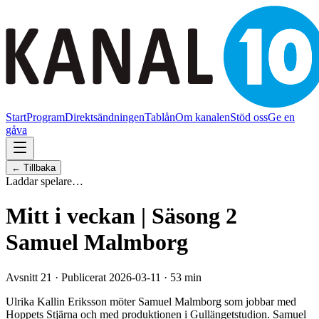
Start
Program
Direktsändningen
Tablån
Om kanalen
Stöd oss
Ge en
gåva
← Tillbaka
Laddar spelare…
Mitt i veckan | Säsong 2
Samuel Malmborg
Avsnitt 21 · Publicerat 2026-03-11 · 53 min
Ulrika Kallin Eriksson möter Samuel Malmborg som jobbar med
Hoppets Stjärna och med produktionen i Gullängetstudion. Samuel