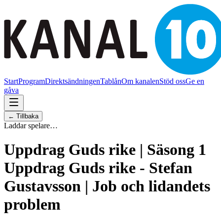
Start
Program
Direktsändningen
Tablån
Om kanalen
Stöd oss
Ge en
gåva
← Tillbaka
Laddar spelare…
Uppdrag Guds rike | Säsong 1
Uppdrag Guds rike - Stefan
Gustavsson | Job och lidandets
problem