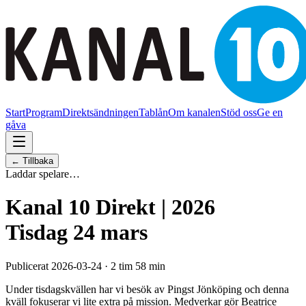
Start
Program
Direktsändningen
Tablån
Om kanalen
Stöd oss
Ge en
gåva
← Tillbaka
Laddar spelare…
Kanal 10 Direkt | 2026
Tisdag 24 mars
Publicerat 2026-03-24 · 2 tim 58 min
Under tisdagskvällen har vi besök av Pingst Jönköping och denna
kväll fokuserar vi lite extra på mission. Medverkar gör Beatrice