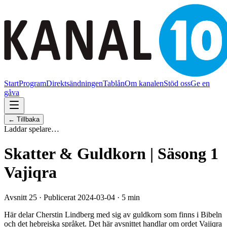
Start
Program
Direktsändningen
Tablån
Om kanalen
Stöd oss
Ge en
gåva
← Tillbaka
Laddar spelare…
Skatter & Guldkorn | Säsong 1
Vajiqra
Avsnitt 25 · Publicerat 2024-03-04 · 5 min
Här delar Cherstin Lindberg med sig av guldkorn som finns i Bibeln
och det hebreiska språket. Det här avsnittet handlar om ordet Vajiqra