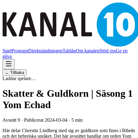
Start
Program
Direktsändningen
Tablån
Om kanalen
Stöd oss
Ge en
gåva
← Tillbaka
Laddar spelare…
Skatter & Guldkorn | Säsong 1
Yom Echad
Avsnitt 9 · Publicerat 2024-03-04 · 5 min
Här delar Cherstin Lindberg med sig av guldkorn som finns i Bibeln
och det hebreiska språket. Det här avsnittet handlar om orden Yom