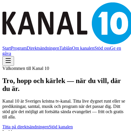
Start
Program
Direktsändningen
Tablån
Om kanalen
Stöd oss
Ge en
gåva
Välkommen till Kanal 10
Tro, hopp och kärlek — när du vill, där
du är.
Kanal 10 är Sveriges kristna tv-kanal. Titta live dygnet runt eller se
predikningar, samtal, musik och program när det passar dig. Ditt
stöd gör det möjligt att fortsätta sända evangeliet — fritt och gratis
till alla.
Titta på direktsändningen
Stöd kanalen