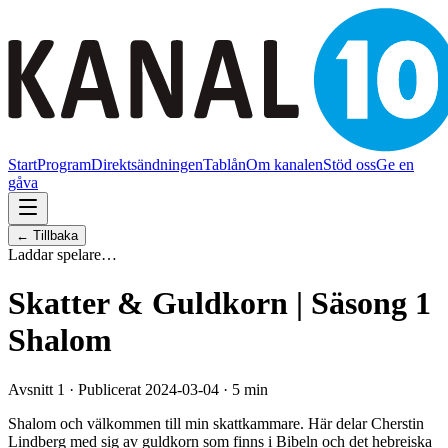
Start
Program
Direktsändningen
Tablån
Om kanalen
Stöd oss
Ge en
gåva
← Tillbaka
Laddar spelare…
Skatter & Guldkorn | Säsong 1
Shalom
Avsnitt 1 · Publicerat 2024-03-04 · 5 min
Shalom och välkommen till min skattkammare. Här delar Cherstin
Lindberg med sig av guldkorn som finns i Bibeln och det hebreiska