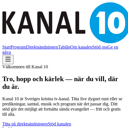
Start
Program
Direktsändningen
Tablån
Om kanalen
Stöd oss
Ge en
gåva
Välkommen till Kanal 10
Tro, hopp och kärlek — när du vill, där
du är.
Kanal 10 är Sveriges kristna tv-kanal. Titta live dygnet runt eller se
predikningar, samtal, musik och program när det passar dig. Ditt
stöd gör det möjligt att fortsätta sända evangeliet — fritt och gratis
till alla.
Titta på direktsändningen
Stöd kanalen