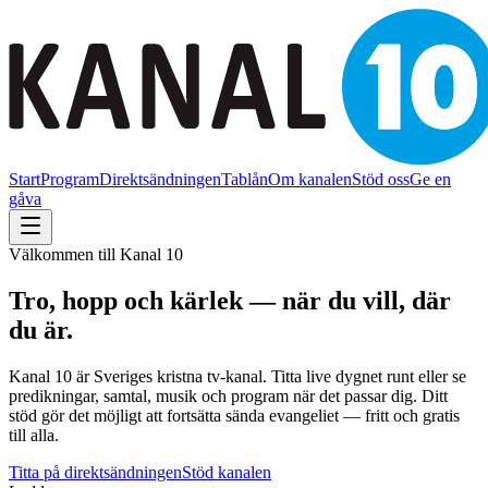
Start
Program
Direktsändningen
Tablån
Om kanalen
Stöd oss
Ge en
gåva
Välkommen till Kanal 10
Tro, hopp och kärlek — när du vill, där
du är.
Kanal 10 är Sveriges kristna tv-kanal. Titta live dygnet runt eller se
predikningar, samtal, musik och program när det passar dig. Ditt
stöd gör det möjligt att fortsätta sända evangeliet — fritt och gratis
till alla.
Titta på direktsändningen
Stöd kanalen